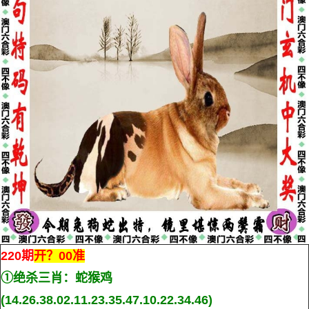
220期
开？00准
①绝杀三肖：蛇猴鸡
(14.26.38.02.11.23.35.47.10.22.34.46)