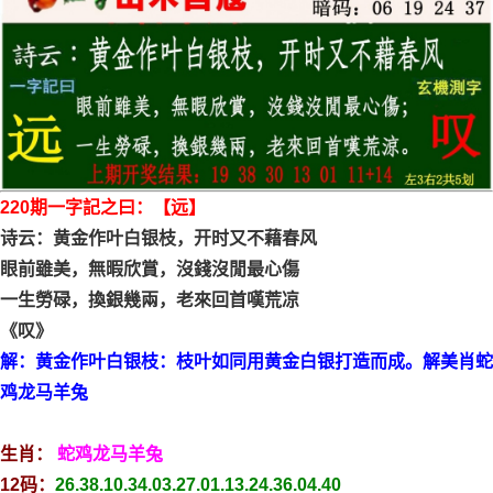
220期一字記之曰：【远】
诗云：黄金作叶白银枝，开时又不藉春风
眼前雖美，無暇欣賞，沒錢沒閒最心傷
一生勞碌，換銀幾兩，老來回首嘆荒凉
《叹》
解：黄金作叶白银枝：枝叶如同用黄金白银打造而成。解美肖蛇
鸡龙马羊兔
生肖：
蛇鸡龙马羊兔
12码：
26.38.10.34.03.27.01.13.24.36.04.40