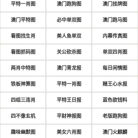
平特一肖图
澳门跑狗图
澳门挂牌图
澳门平特图
必中单双图
澳门跑马图
看图找生肖
美人鱼单双
内幕传真图
看图抓码图
关公砍杀图
单双四肖图
两肖中特图
澳门青龙报
每日闲情图
铁板神算图
平特一肖图
赌王心水报
四组三连肖
平特王日报
蓝色欲钱料
四不像玄机
平财神报图
老版跑狗图
趣味幽默图
美女六肖图
澳门火麒麟