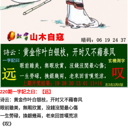
220期一字記之曰：【远】
诗云：黄金作叶白银枝，开时又不藉春风
眼前雖美，無暇欣賞，沒錢沒閒最心傷
一生勞碌，換銀幾兩，老來回首嘆荒凉
《叹》