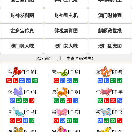
值日生肖图
特码王八版
平特特码王
财神发料图
财神到玄机
澳门财神到
金多宝传真
佛祖禁肖图
麒麟救世报
澳门男人味
澳门女人味
澳门红虎图