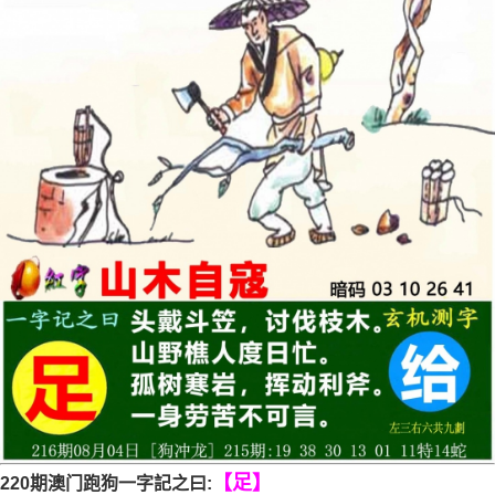
【足】
220期澳门跑狗一字記之曰: