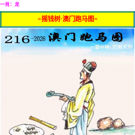
一肖：龙
=摇钱树·澳门跑马图=