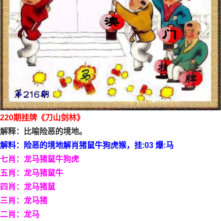
220期挂牌《刀山剑林》
解释：比喻险恶的境地。
解料：险恶的境地解肖猪鼠牛狗虎猴，挂:03 爆:马
七肖：龙马猪鼠牛狗虎
五肖：龙马猪鼠牛
四肖：龙马猪鼠
三肖：龙马猪
二肖：龙马